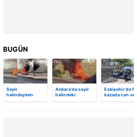
BUGÜN
Seyir
Ankara'da seyir
Eskişehir'de fe
halindeyken
halindeki
kazada can ve
aniden alev alan
otomobil alev
kadının cenaze
otomobildeki 4
aldı
sıkıştığı araçt
kişi yaralandı
güçlükle çıkarı
| Video