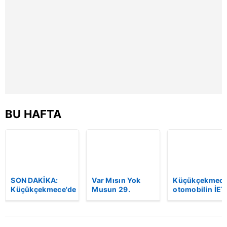
BU HAFTA
SON DAKİKA:
Var Mısın Yok
Küçükçekmece
Küçükçekmece'de
Musun 29.
otomobilin İET
korkunç kaza!
Bölüm Fragmanı
otobüsüne
Otomobil, İETT
yayınlandı |
çarptığı kaza
otobüsüne
Video
kamerada | Vi
çarptı: 3 kişi