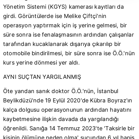
takdirde, kullanıcılara hedefli reklamlar
Yönetim Sistemi (KGYS) kamerası kayıtları da
gösterilmeyecektir."
girdi. Görüntülerde ise Melike Çiftçi'nin
operasyon yaptırmak için iş yerine gelmesi, bir
Sizlere daha iyi bir hizmet sunabilmek için İnternet
Sitemizde kendimize ve üçüncü kişilere ait çerezler
süre sonra ise fenalaşmasının ardından çalışanlar
kullanılmaktadır. Bu çerezler vasıtasıyla çeşitli kişisel
tarafından kucaklanarak dışarıya çıkarılıp bir
verileriniz işlenmekte olup gerekli olan çerezler bilgi
otomobile bindirilmesi, bir süre sonra ise Ö.Ö.'nün
toplumu hizmetlerinin sunulması amacıyla
kurs yerine dönmesi yer aldı.
kullanılmaktadır. Diğer çerezler, sitemizin daha işlevsel
kılınması ve kişiselleştirilmesi ve sizlere yönelik
AYNI SUÇTAN YARGILANMIŞ
reklam/pazarlama faaliyetlerinin yapılması, amaçlarıyla
sınırlı olarak açık rızanız dahilinde kullanılacaktır.
Öte yandan sanık doktor Ö.Ö.'nün, İstanbul
Beylikdüzü'nde 19 Eylül 2020'de Kübra Boyraz'ın
Çerezlere ilişkin tercihlerinizi aşağıda yer alan panel
vasıtasıyla belirleyebilirsiniz. Çerezlere ilişkin detaylı bilgi
kalça dolgusu operasyonunun ardından hayatını
için Ayarlar butonuna tıklayabilir,
Çerez Bilgilendirme
kaybetmesine ilişkin davada da yargılandığı
Metnimizi
ziyaret edebilirsiniz.
öğrenildi. Sanığa 14 Temmuz 2023'te 'Taksirle bir
kişinin ölümüne neden olma' suçundan 6 yıl hapis
6698 sayılı Kişisel Verilerin Korunması Kanunu uyarınca