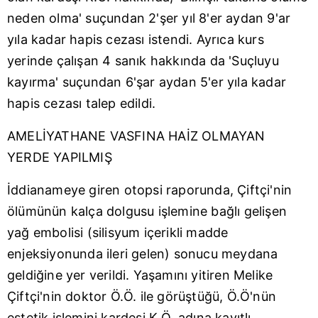
neden olma' suçundan 2'şer yıl 8'er aydan 9'ar
yıla kadar hapis cezası istendi. Ayrıca kurs
yerinde çalışan 4 sanık hakkında da 'Suçluyu
kayırma' suçundan 6'şar aydan 5'er yıla kadar
hapis cezası talep edildi.
AMELİYATHANE VASFINA HAİZ OLMAYAN
YERDE YAPILMIŞ
İddianameye giren otopsi raporunda, Çiftçi'nin
ölümünün kalça dolgusu işlemine bağlı gelişen
yağ embolisi (silisyum içerikli madde
enjeksiyonunda ileri gelen) sonucu meydana
geldiğine yer verildi. Yaşamını yitiren Melike
Çiftçi'nin doktor Ö.Ö. ile görüştüğü, Ö.Ö'nün
estetik işlemini kardeşi K.Ö. adına kayıtlı