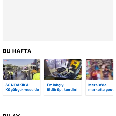
BU HAFTA
SON DAKİKA:
Emlakçıyı
Mersin'de
Küçükçekmece'de
öldürüp, kendini
markette çocu
korkunç kaza!
vurduğu olayın
darbeden
Otomobil, İETT
görüntüsü
şüpheli
otobüsüne
ortaya çıktı |
gözaltında
çarptı: 3 kişi
Video
hayatını kaybetti