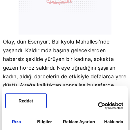
Olay, dün
Esenyurt
Balıkyolu Mahallesi'nde
yaşandı. Kaldırımda başına geleceklerden
habersiz şekilde yürüyen bir kadına, sokakta
gezen horoz saldırdı. Neye uğradığını şaşıran
kadın, aldığı darbelerin de etkisiyle defalarca yere
düştü. Ayağa kalktıktan sonra ise bu seferde
kadın horoza saldırdı. Taş ve tekme ile uzun süre
Reddet
horozu kovmaya çalışan kadının o anları ise
güvenlik kamerasına yansıdı.
Rıza
Bilgiler
Reklam Ayarları
Hakkında