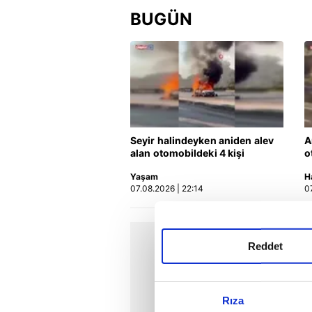
BUGÜN
Seyir halindeyken aniden alev
A
alan otomobildeki 4 kişi
o
yaralandı
Yaşam
H
07.08.2026 | 22:14
0
Reddet
Rıza