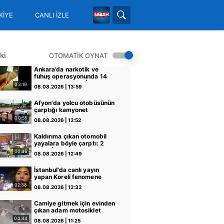
KİYE
CANLI İZLE
ki
OTOMATİK OYNAT
Ankara’da narkotik ve
fuhuş operasyonunda 14
şüpheliye gözaltı | Video
03:19
08.08.2026 | 13:59
Afyon'da yolcu otobüsünün
çarptığı kamyonet
sürücüsü hayatını kaybetti:
00:55
08.08.2026 | 12:52
1 ölü, 15 yaralı! | Video
Kaldırıma çıkan otomobil
yayalara böyle çarptı: 2
yaralı | Video
00:35
08.08.2026 | 12:49
İstanbul’da canlı yayın
yapan Koreli fenomene
canlı yayında ahlaksız
02:38
08.08.2026 | 12:32
teklif! O anlar canlı yayına
yansıdı | Video
Camiye gitmek için evinden
çıkan adam motosiklet
çarpması sonucu hayatını
00:44
08.08.2026 | 11:25