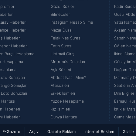
premler
Güzel Sözler
Kadir Suresi
aberleri
Bilmeceler
Gusül Abde
saray Haberleri
İnstagram Hesap Silme
Yatsı Namazı
ahçe Haberleri
Nazar Duası
Akşam Namaz
aş Haberleri
Felak Nas Suresi
Sabah Namazı
nspor Haberleri
Fetih Suresi
Öğlen Namazı
en Burç Hesaplama
Hotmail Giriş
İkindi Namaz
k Hesaplama
Metrobüs Durakları
Günaydın Me
esaplama
Aşk Sözleri
Doğum Günü
Loto Sonuçları
Abdest Nasıl Alınır?
Marmaray Du
iyango Sonuçları
Atasözleri
Saatlerin An
 Loto Sonuçları
Erkek İsimleri
Dini Bilgiler
 Haritası
Yüzde Hesaplama
Esmaül Hüs
n Haberleri
Kız İsimleri
İstiklal Marş
i Haberleri
Dünya Haritası
Cuma Mesajl
E-Gazete
Arşiv
Gazete Reklam
Internet Reklam
Gizlilik