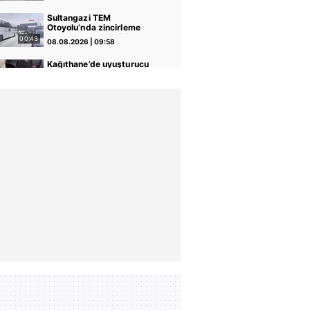
kaybetti! Kaza anı
kamerada | Video
Sultangazi TEM
Otoyolu’nda zincirleme
kaza: 10 araç birbirine
00:43
08.08.2026 | 09:58
girdi! | Video
Kağıthane’de uyuşturucu
operasyonu: 104 kilo
pregabalin ele geçirildi |
00:39
08.08.2026 | 09:57
Video
Seyir halindeyken aniden
alev alan otomobildeki 4
kişi yaralandı
00:17
07.08.2026 | 22:14
Freni boşalan TIR karşı
yöne geçerek 4 araca
çarptı! O anlar kamerada |
00:46
07.08.2026 | 16:14
Video
Ümraniye'de otluk alanda
korkutan yangın: Mikser
hortumuyla müdahale
02:35
07.08.2026 | 16:08
edildi | Video
"Yeni nesil suç örgütlerine"
yönelik dev operasyon: 32
şüpheli adliyeye sevk edildi
09:02
07.08.2026 | 15:59
| Video
Hasan Can Kaya'nın
Konuşanlar programında