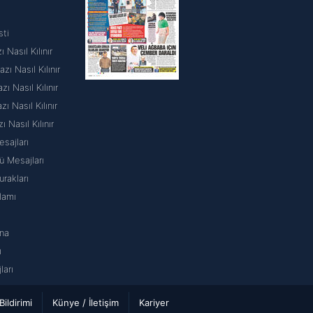
sti
 Nasıl Kılınır
ı Nasıl Kılınır
 Nasıl Kılınır
 Nasıl Kılınır
ı Nasıl Kılınır
sajları
 Mesajları
rakları
lamı
na
ı
arı
 Bildirimi
Künye / İletişim
Kariyer