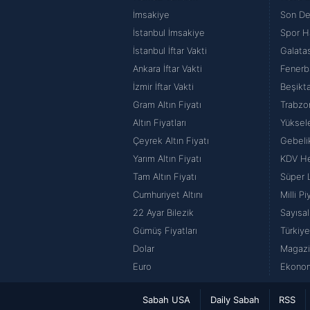
İmsakiye
Son De
İstanbul İmsakiye
Spor H
İstanbul İftar Vakti
Galata
Ankara İftar Vakti
Fenerb
İzmir İftar Vakti
Beşikt
Gram Altın Fiyatı
Trabzo
Altın Fiyatları
Yüksel
Çeyrek Altın Fiyatı
Gebeli
Yarım Altın Fiyatı
KDV H
Tam Altın Fiyatı
Süper 
Cumhuriyet Altını
Milli P
22 Ayar Bilezik
Sayısal
Gümüş Fiyatları
Türkiye
Dolar
Magazi
Euro
Ekonom
Sabah USA
Daily Sabah
RSS