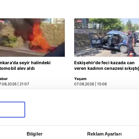
nkara'da seyir halindeki
Eskişehir'de feci kazada can
tomobil alev aldı
veren kadının cenazesi sıkıştı
araçtan güçlükle çıkarıldı |
aber
Yaşam
Video
7.08.2026 | 21:07
07.08.2026 | 15:06
Bilgiler
Reklam Ayarları