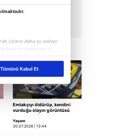
ılmaktadır.
ızda sizlere daha iyi reklam
duğunu ve sizlere en iyi
liyetlerimizi karşılamak
Tümünü Kabul Et
ar gösterilmeyecektir."
çerezler kullanılmaktadır. Bu
u hizmetlerinin sunulması
Emlakçıyı öldürüp, kendini
i ve sizlere yönelik
vurduğu olayın görüntüsü
ortaya çıktı | Video
nılacaktır.
Yaşam
30.07.2026 | 13:44
kin detaylı bilgi için Ayarlar