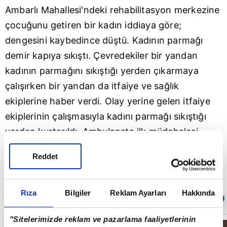
Ambarlı Mahallesi'ndeki rehabilitasyon merkezine
çocuğunu getiren bir kadın iddiaya göre;
dengesini kaybedince düştü. Kadının parmağı
demir kapıya sıkıştı. Çevredekiler bir yandan
kadının parmağını sıkıştığı yerden çıkarmaya
çalışırken bir yandan da itfaiye ve sağlık
ekiplerine haber verdi. Olay yerine gelen itfaiye
ekiplerinin çalışmasıyla kadını parmağı sıkıştığı
yerden kurtarıldı. Ambulansta ilk müdahalesi
yapılan kadının durumunun iyi olduğu öğrenildi.
Reddet
Rıza
Bilgiler
Reklam Ayarları
Hakkında
Sıradaki
OTOMATİK OYNAT
"Sitelerimizde reklam ve pazarlama faaliyetlerinin
Otomobille