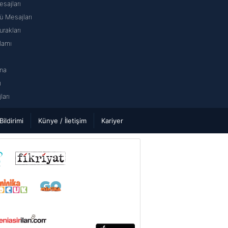
sajları
 Mesajları
rakları
lamı
na
ı
arı
 Bildirimi
Künye / İletişim
Kariyer