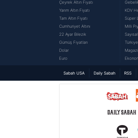
Çeyrek Altın Fiyatı
Gebeli
Yarım Altın Fiyatı
KDV H
Tam Altın Fiyatı
Süper 
Cumhuriyet Altını
Milli P
22 Ayar Bilezik
Sayısal
Gümüş Fiyatları
Türkiye
Dolar
Magazi
Euro
Ekonom
Sabah USA
Daily Sabah
RSS