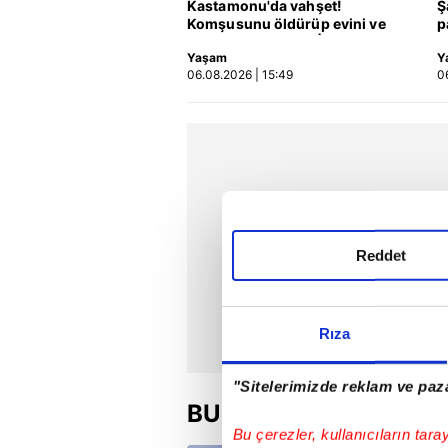
Kastamonu'da vahşet!
Ş
Komşusunu öldürüp evini ve
p
aracını ateşe verdi | Video
Yaşam
Y
06.08.2026 | 15:49
0
Reddet
Rıza
"Sitelerimizde reklam ve paza
BU HAFTA
Bu çerezler, kullanıcıların tara