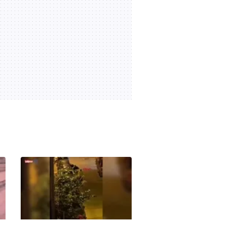
yaralandı
03:47
04.08.2026 | 22:11
SON DAKİKA: MHP lideri
Bahçeli 'çerçeve yasa'
teklifine imza attı | Video
02:32
04.08.2026 | 14:10
Başkan Erdoğan Anıtkabir'i
ziyaret etti: Bayrağımız bu
topraklarda 1000 yıldır
19:55
04.08.2026 | 12:26
dalgalanıyor | Video
Sahte ekspertizle 687
kişiye vatandaşlık: 16 ilde
72 şüpheli yakalandı |
00:35
04.08.2026 | 09:34
Video
Elektrikli fırından çıkan
yangın evi kullanılamaz
hale getirdi
00:27
02.08.2026 | 22:18
FETÖ'cü terörist Burkay
Karatepe böyle yakalandı!
İşte o operasyonun perde
08:44
01.08.2026 | 16:32
arkası: Yıllarca başkasının
kimliğini kullanmış! | Video
İçişleri Bakanlığı:
"Hesaplarında 52 milyar
lira işlem hacmi bulunan
03:30
01.08.2026 | 16:01
253 şüpheli yakalandı" |
Video