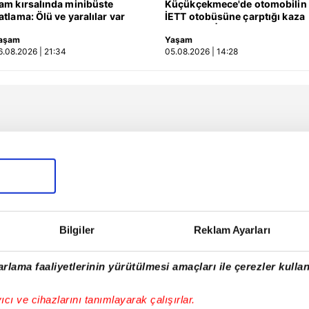
am kırsalında minibüste
Küçükçekmece'de otomobilin
atlama: Ölü ve yaralılar var
İETT otobüsüne çarptığı kaza
kamerada | Video
aşam
Yaşam
6.08.2026 | 21:34
05.08.2026 | 14:28
Bilgiler
Reklam Ayarları
rlama faaliyetlerinin yürütülmesi amaçları ile çerezler kullan
yıcı ve cihazlarını tanımlayarak çalışırlar.