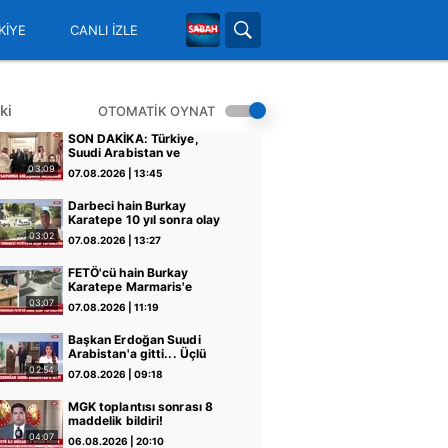
KİYE
CANLI İZLE
ki
OTOMATİK OYNAT
SON DAKİKA: Türkiye,
Suudi Arabistan ve
Pakistan 'Mekke Savunma
03:09
07.08.2026 | 13:45
Anlaşması'nı imzaladı!
Başkan Erdoğan'dan kritik
Darbeci hain Burkay
görüşme | Video
Karatepe 10 yıl sonra olay
yerinde! Teröriste keşif
03:02
07.08.2026 | 13:27
yaptırıyor: Ekipler suikast
silahlarının izinde! | Video
FETÖ'cü hain Burkay
Karatepe Marmaris'e
götürüldü: Keşif
03:07
07.08.2026 | 11:19
yaptırılıyor... | Video
Başkan Erdoğan Suudi
Arabistan'a gitti... Üçlü
savunma anlaşması
02:54
07.08.2026 | 09:18
imzalanacak | Video
MGK toplantısı sonrası 8
maddelik bildiri!
04:07
06.08.2026 | 20:10