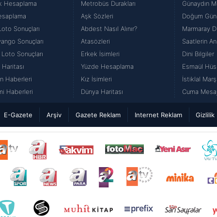
k Hesaplama
Metrobüs Durakları
Günaydın Me
esaplama
Aşk Sözleri
Doğum Günü
Loto Sonuçları
Abdest Nasıl Alınır?
Marmaray Du
iyango Sonuçları
Atasözleri
Saatlerin An
 Loto Sonuçları
Erkek İsimleri
Dini Bilgiler
 Haritası
Yüzde Hesaplama
Esmaül Hüs
n Haberleri
Kız İsimleri
İstiklal Marş
i Haberleri
Dünya Haritası
Cuma Mesajl
E-Gazete
Arşiv
Gazete Reklam
Internet Reklam
Gizlilik