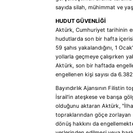
mevzuata uygun olarak kullanılan
sayıda silah, mühimmat ve yaşa
HUDUT GÜVENLİĞİ
Aktürk, Cumhuriyet tarihinin e
hudutlarda son bir hafta içer
59 şahıs yakalandığını, 1 Oca
yollarla geçmeye çalışırken ya
Aktürk, son bir haftada engelle
engellenen kişi sayısı da 6.382'y
Bayındırlık Ajansının Filistin t
İsrail'in ateşkese ve barışa gö
olduğunu aktaran Aktürk, "İlhak p
topraklarından göçe zorlayan İsr
dönüş hakkını da engellemekted
yerlerinden edilmesi veya ba