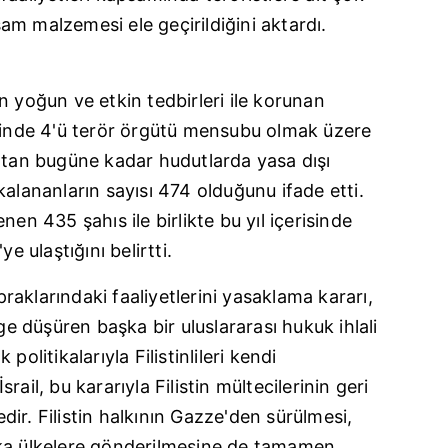
 çerezlerle ilgili bilgi almak için lütfen
tıklayınız
.
m malzemesi ele geçirildiğini aktardı.
n yoğun ve etkin tedbirleri ile korunan
isinde 4'ü terör örgütü mensubu olmak üzere
k'tan bugüne kadar hudutlarda yasa dışı
kalananların sayısı 474 olduğunu ifade etti.
nen 435 şahıs ile birlikte bu yıl içerisinde
e ulaştığını belirtti.
opraklarındaki faaliyetlerini yasaklama kararı,
lge düşüren başka bir uluslararası hukuk ihlali
olitikalarıyla Filistinlileri kendi
ail, bu kararıyla Filistin mültecilerinin geri
ir. Filistin halkının Gazze'den sürülmesi,
şka ülkelere gönderilmesine de tamamen