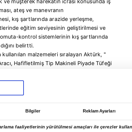
şik ve müşterek harekâtın icrası konusunda iş
nması, ateş ve manevranın
esi, kış şartlarında arazide yerleşme,
lerinde eğitim seviyesinin geliştirilmesi ve
 komuta-kontrol sistemlerinin kış şartlarında
ığını belirtti.
 kullanılan malzemeleri sıralayan Aktürk, "
racı, Hafifletilmiş Tip Makineli Piyade Tüfeği
f Makineli Tüfek, Dragoneye-2 Termal
İHA, BOYGA Döner Kanatlı İHA, Aslan-3 ve
ı, ZMA-X İnsansız Kara Aracı, MİLKED-3A3
A Keşif ve Gözetleme Sistemi gibi muhtelif
nılmaktadır" ifadelerini kullandı.
Bilgiler
Reklam Ayarları
vvetleri Komutanlıklarının ve Özel Kuvvetler
urum ve kuruluşlarının da katıldığı Kış-2025
rlama faaliyetlerinin yürütülmesi amaçları ile çerezler kullan