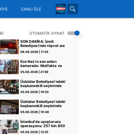
KİYE
CANLI İZLE
ki
OTOMATİK OYNAT
SON DAKİKA: İzmit
Belediyesi’nde rüşvet anı
kamerada: "Şu araya
02:05
06.08.2026 | 11:25
sıkıştırdım… Üstüne de
zarf attım müdürüm!" |
Ece Naz'ın son anları
Video
kamerada: Mutfakta ve
tencerede dikkat çeken
00:34
05.08.2026 | 21:59
saç telleri
Üsküdar Belediyesi'ndeki
başkanvekili seçiminde
skandal! "G" harfini "6"
03:48
05.08.2026 | 19:53
sayıp AK Parti'nin oyunu
iptal etti
Üsküdar Belediyesi'ndeki
başkanvekili seçiminde
skandal! "G" harfini "6"
00:40
05.08.2026 | 19:48
sayıp AK Parti'nin oyunu
iptal etti
İstanbul’da uyuşturucu
operasyonu: 257 bin 850
adet uyuşturucu hap ele
00:47
05.08.2026 | 12:25