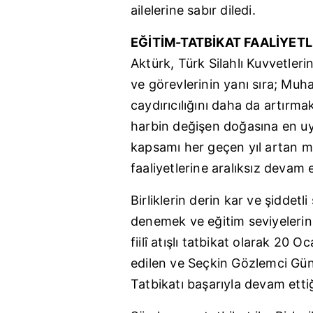
ailelerine sabır diledi.
EĞİTİM-TATBİKAT FAALİYET
Aktürk, Türk Silahlı Kuvvetler
ve görevlerinin yanı sıra; Muhar
caydırıcılığını daha da artırmak
harbin değişen doğasına en uyg
kapsamı her geçen yıl artan mil
faaliyetlerine aralıksız devam e
Birliklerin derin kar ve şiddet
denemek ve eğitim seviyelerini
fiilî atışlı tatbikat olarak 20 O
edilen ve Seçkin Gözlemci Gün
Tatbikatı başarıyla devam etti