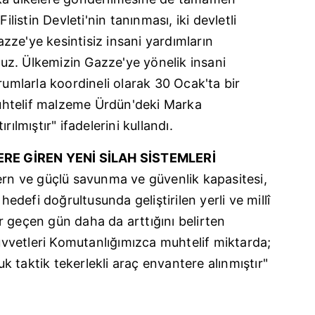
ilistin Devleti'nin tanınması, iki devletli
ze'ye kesintisiz insani yardımların
oruz. Ülkemizin Gazze'ye yönelik insani
rumlarla koordineli olarak 30 Ocak'ta bir
htelif malzeme Ürdün'deki Marka
rılmıştır" ifadelerini kullandı.
RE GİREN YENİ SİLAH SİSTEMLERİ
ern ve güçlü savunma ve güvenlik kapasitesi,
defi doğrultusunda geliştirilen yerli ve millî
 geçen gün daha da arttığını belirten
vetleri Komutanlığımızca muhtelif miktarda;
luk taktik tekerlekli araç envantere alınmıştır"