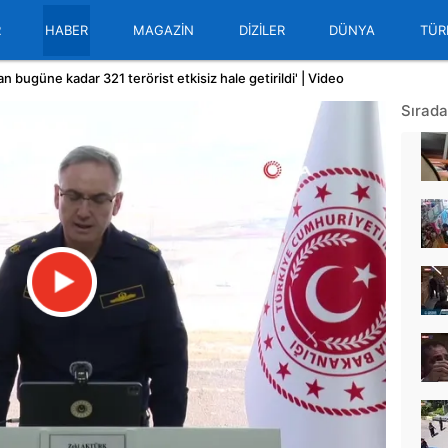
R
HABER
MAGAZİN
DİZİLER
DÜNYA
TÜR
 bugüne kadar 321 terörist etkisiz hale getirildi' | Video
Sırada