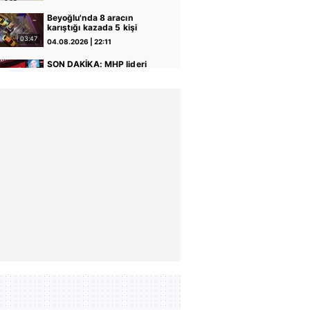
geçirildi | Video
Beyoğlu'nda 8 aracın
karıştığı kazada 5 kişi
yaralandı
03:47
04.08.2026 | 22:11
SON DAKİKA: MHP lideri
Bahçeli 'çerçeve yasa'
teklifine imza attı | Video
02:32
04.08.2026 | 14:10
Başkan Erdoğan Anıtkabir'i
ziyaret etti: Bayrağımız bu
topraklarda 1000 yıldır
19:55
04.08.2026 | 12:26
dalgalanıyor | Video
Sahte ekspertizle 687
kişiye vatandaşlık: 16 ilde
72 şüpheli yakalandı |
00:35
04.08.2026 | 09:34
Video
Elektrikli fırından çıkan
yangın evi kullanılamaz
hale getirdi
00:27
02.08.2026 | 22:18
FETÖ'cü terörist Burkay
Karatepe böyle yakalandı!
İşte o operasyonun perde
08:44
01.08.2026 | 16:32
arkası: Yıllarca başkasının
kimliğini kullanmış! | Video
İçişleri Bakanlığı:
"Hesaplarında 52 milyar