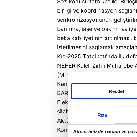
Söz konusu tatbikat ile; Birle
birliği ve koordinasyon sağla
senkronizasyonunun geliştirilm
barınma, iaşe ve bakım faaliyet
beka kabiliyetinin artırılması,
işletilmesini sağlamak amaçland
Kış-2025 Tatbikatı'nda ilk defa
NEFER Kuleli Zırhlı Muharebe A
(MPT-76), 5.56 milimetre Hafi
Kamera, Kafes Korumalı Mini 
Reddet
BARKAN İnsansız Kara Araçlar
Elektronik Destek Sistemi, UM
silah ve sistemler ilk defa kulla
Rıza
Aktürk, Kara, Deniz ve Hava Ku
Komutanlığının ile sivil kamu k
"Sitelerimizde reklam ve paza