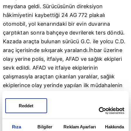
meydana geldi. Sürücüsünün direksiyon
hâkimiyetini kaybettiği 24 AG 772 plakalı
otomobil, yol kenarındaki bir evin duvarına
çarptıktan sonra bahçeye devrilerek ters döndü.
Kazada araçta bulunan sürücü G.C. ile yolcu C.D.
araç içerisinde sıkışarak yaralandı.İhbar üzerine
olay yerine polis, itfaiye, AFAD ve sağlık ekipleri
sevk edildi. AFAD ve itfaiye ekiplerinin
çalışmasıyla araçtan çıkarılan yaralılar, sağlık
ekiplerince olay yerinde yapılan ilk müdahalenin
ardından
Erzincan
Mengücek Gazi Eğitim ve
Araştırma Hastanesi'ne kaldırıldı.
Reddet
Yaralıların hayati tehlikesinin bulunmadığı
öğrenildi.
Rıza
Bilgiler
Reklam Ayarları
Hakkında