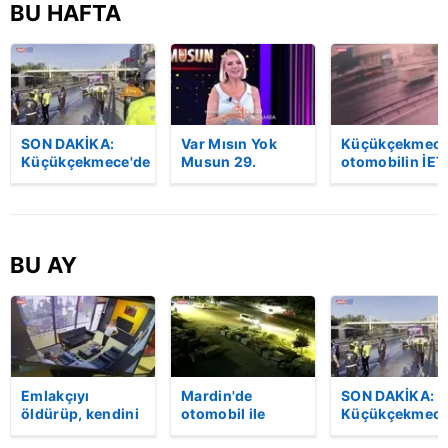
BU HAFTA
SON DAKİKA:
Var Mısın Yok
Küçükçekmece
Küçükçekmece'de
Musun 29.
otomobilin İET
korkunç kaza!
Bölüm Fragmanı
otobüsüne
Otomobil, İETT
yayınlandı |
çarptığı kaza
otobüsüne
Video
kamerada | Vi
çarptı: 3 kişi
hayatını kaybetti
BU AY
| Video
Emlakçıyı
Mardin'de
SON DAKİKA:
öldürüp, kendini
otomobil ile
Küçükçekmece
vurduğu olayın
kamyon çarpıştı:
korkunç kaza!