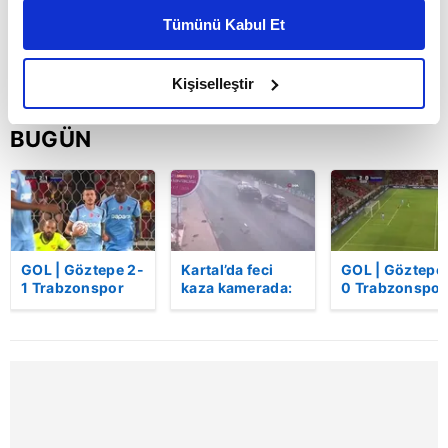
kişiselleştirilmiş reklamlar sunabilir, sayfalarımızda sizlere
Tümünü Kabul Et
daha iyi reklam deneyimi yaşatabiliriz. Bunu yaparken
amacımızın size daha iyi bir reklam deneyimi sunmak
olduğunu ve sizlere en iyi içerikleri sunabilmek adına
Kişiselleştir
elimizden gelen çabayı gösterdiğimizi ve bu noktada,
reklamların maliyetlerimizi karşılamak noktasında tek gelir
BUGÜN
kalemimiz olduğunu sizlere hatırlatmak isteriz.
Her halükârda, kullanıcılar, bu çerezlere izin vermedikleri
takdirde, kullanıcılara hedefli reklamlar
gösterilmeyecektir."
GOL | Göztepe 2-
Kartal’da feci
GOL | Göztepe
1 Trabzonspor
kaza kamerada:
0 Trabzonspor
Sizlere daha iyi bir hizmet sunabilmek için İnternet
Kontrolden çıkan
Sitemizde kendimize ve üçüncü kişilere ait çerezler
otomobil
araçlara çarpıp
kullanılmaktadır. Bu çerezler vasıtasıyla çeşitli kişisel
böyle takla attı |
verileriniz işlenmekte olup gerekli olan çerezler bilgi
Video
toplumu hizmetlerinin sunulması amacıyla
kullanılmaktadır. Diğer çerezler, sitemizin daha işlevsel
kılınması ve kişiselleştirilmesi ve sizlere yönelik