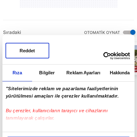
Sıradaki
OTOMATİK OYNAT
Bakan
Reddet
Uraloğlu'nun
yoğun mesaisi!
A Haber ekibi,
Ulaştırma ve
13:29
Altyapı
Rıza
Bilgiler
Reklam Ayarları
Hakkında
Bakanı'nın bir
gününe eşlik
etti
"Sitelerimizde reklam ve pazarlama faaliyetlerinin
yürütülmesi amaçları ile çerezler kullanılmaktadır.
Bu çerezler, kullanıcıların tarayıcı ve cihazlarını
tanımlayarak çalışırlar.
Bu çerezlere izin vermeniz halinde sizlere özel