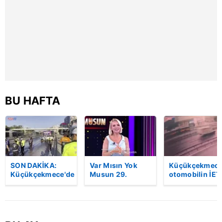
reklam/pazarlama faaliyetlerinin yapılması, amaçlarıyla
sınırlı olarak açık rızanız dahilinde kullanılacaktır.
Çerezlere ilişkin tercihlerinizi aşağıda yer alan panel
vasıtasıyla belirleyebilirsiniz. Çerezlere ilişkin detaylı bilgi
için Ayarlar butonuna tıklayabilir,
Çerez Bilgilendirme
Metnimizi
ziyaret edebilirsiniz.
BU HAFTA
6698 sayılı Kişisel Verilerin Korunması Kanunu uyarınca
hazırlanmış Aydınlatma Metnimizi okumak ve sitemizde
ilgili mevzuata uygun olarak kullanılan çerezlerle ilgili bilgi
almak için lütfen
tıklayınız
.
SON DAKİKA:
Var Mısın Yok
Küçükçekmece
Küçükçekmece'de
Musun 29.
otomobilin İET
korkunç kaza!
Bölüm Fragmanı
otobüsüne
Otomobil, İETT
yayınlandı |
çarptığı kaza
otobüsüne
Video
kamerada | Vi
çarptı: 3 kişi
hayatını kaybetti