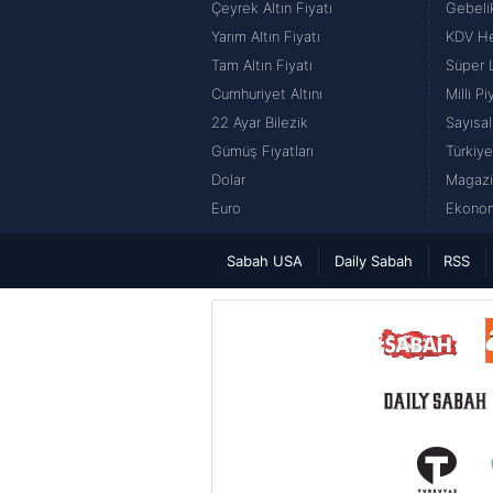
Çeyrek Altın Fiyatı
Gebeli
Yarım Altın Fiyatı
KDV H
Tam Altın Fiyatı
Süper 
Cumhuriyet Altını
Milli P
22 Ayar Bilezik
Sayısal
Gümüş Fiyatları
Türkiye
Dolar
Magazi
Euro
Ekonom
Sabah USA
Daily Sabah
RSS