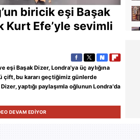
ğ
’un biricik eşi
Başak
k Kurt Efe’yle sevimli
ve eşi
Başak Dizer
,
Londra
'ya üç aylığına
lü çift, bu kararı geçtiğimiz günlerde
Dizer, yaptığı paylaşımla oğlunun Londra'da
DEO DEVAM EDİYOR