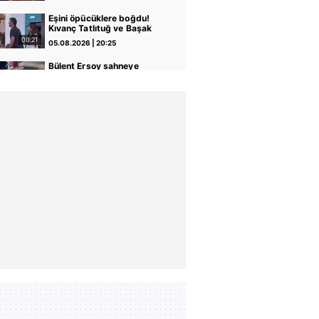
eğlendi!
Eşini öpücüklere boğdu!
Kıvanç Tatlıtuğ ve Başak
Dizer Kurt Efe’yle tatile
00:21
05.08.2026 | 20:25
çıktı!
Bülent Ersoy sahneye
yürümedi! Golf aracıyla
yaptığı giriş gündem oldu |
00:21
05.08.2026 | 14:27
Video
Mikonos'ta Galatasaray
rüzgarı! Lucas Torreira
tatilde de "Aslan"ı
00:40
05.08.2026 | 12:53
unutmadı | Video
Merve Terim'den takdir
toplayan hareket: Denize
kaçan topu için üzülen bir
00:13
04.08.2026 | 11:23
çocuğun yardımına böyle
koştu... | Video
Harbiye’de konser veren
Melike Şahin minik oğluna
seslendi: Oğluma teşekkür
00:52
04.08.2026 | 01:11
ediyorum!
İrem Helvacıoğlu kızını
böyle güldürdü! Minik kızı
Sora'dan kahkaha tufanı... |
00:11
03.08.2026 | 13:24
Video
‘Oğlu babasının kopyası!’
Amerika’da yaşayan Tolga