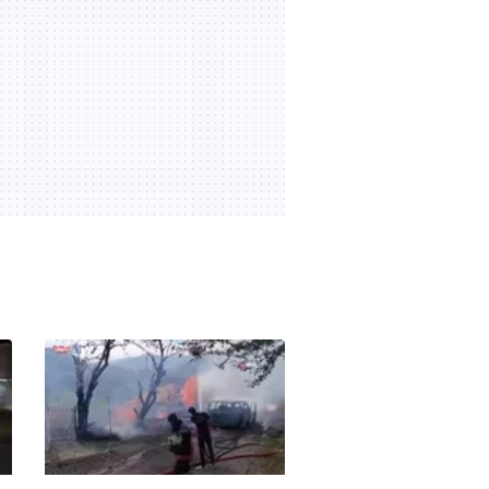
Karel oğlunu paylaştı!
00:31
02.08.2026 | 23:37
Gupse Özay’dan kızı ve eşi
Barış Arduç’la yaz özeti!
Barış Arduç söylediği
00:55
02.08.2026 | 20:22
şarkıyla damga vurdu!
Özcan Deniz eşi Samar
Dadgar’a güvenlik
kamerasından aşkını ilan
00:21
02.08.2026 | 19:10
etti! İşte o anlar!
Dünya yıldızı neye
uğradığını şaşırdı: Katy
Perry mikrofonu kime
00:13
02.08.2026 | 13:12
uzattıysa Türk çıktı! | Video
Eren Kaşıkçı’nın kızı
Maya’nın köy keşfi
yürekleri ısıttı | Video
00:58
01.08.2026 | 13:52
Kaza sonrası bacağı
ampute edilmişti! Survivor
Stavros Floros, yeni
00:16
31.07.2026 | 01:35
hayatına alışmaya
çalışıyor!
"Ağlamamak için kendimi
zor tuttum" demişti! İlker
Aksum minik kızının sevimli
00:24
30.07.2026 | 19:47
anlarını paylaştı!