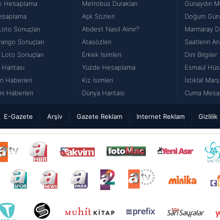
k Hesaplama
Metrobüs Durakları
Günaydın Me
esaplama
Aşk Sözleri
Doğum Günü
Loto Sonuçları
Abdest Nasıl Alınır?
Marmaray Du
iyango Sonuçları
Atasözleri
Saatlerin An
 Loto Sonuçları
Erkek İsimleri
Dini Bilgiler
 Haritası
Yüzde Hesaplama
Esmaül Hüs
n Haberleri
Kız İsimleri
İstiklal Marş
i Haberleri
Dünya Haritası
Cuma Mesajl
E-Gazete
Arşiv
Gazete Reklam
Internet Reklam
Gizlilik