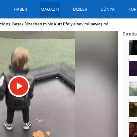
R
HABER
MAGAZİN
DİZİLER
DÜNYA
TÜR
icik eşi Başak Dizer’den minik Kurt Efe’yle sevimli paylaşım!
Sırada