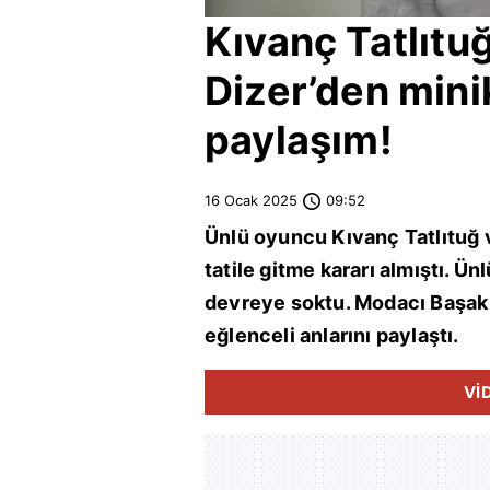
Kıvanç Tatlıtu
Dizer
’den mini
paylaşım!
16 Ocak 2025
09:52
Ünlü oyuncu
Kıvanç Tatlıtuğ
tatile gitme kararı almıştı. Ün
devreye soktu. Modacı Başak 
eğlenceli anlarını paylaştı.
Vİ