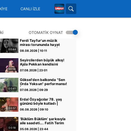
KİYE
CANLI İZLE
ki
OTOMATİK OYNAT
Ferdi Tayfur’un müzik
mirası torununda hayat
buldu! Sesi olay oldu |
00:44
08.08.2026 | 10:11
Video
Seyircilerden büyük alkış!
Ajda Pekkan kendisini
izlemeye gelen Nebahat
00:56
07.08.2026 | 23:01
Çehre’ye övgüler yağdırdı!
Göksel'den balkonda "Sen
Orda Yoksun" performansı!
| Video
00:41
07.08.2026 | 09:29
Erdal Özyağcılar 78. yaş
gününü böyle kutladı |
Video
00:57
06.08.2026 | 09:10
‘Büklüm Büklüm’ şarkısıyla
aile saadeti…. Fatih Terim
eşi Fulya Terim ve kızlarıyla
00:18
05.08.2026 | 23:44