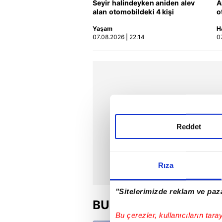
Seyir halindeyken aniden alev
A
alan otomobildeki 4 kişi
o
yaralandı
Yaşam
H
07.08.2026 | 22:14
0
Reddet
Rıza
"Sitelerimizde reklam ve paza
BU HAFTA
Bu çerezler, kullanıcıların tara