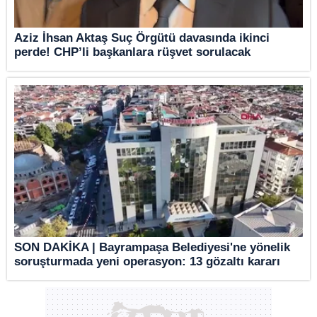
Aziz İhsan Aktaş Suç Örgütü davasında ikinci
perde! CHP’li başkanlara rüşvet sorulacak
SON DAKİKA | Bayrampaşa Belediyesi'ne yönelik
soruşturmada yeni operasyon: 13 gözaltı kararı