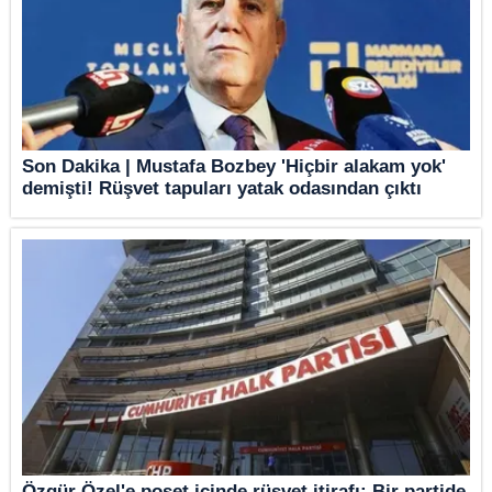
Son Dakika | Mustafa Bozbey 'Hiçbir alakam yok'
demişti! Rüşvet tapuları yatak odasından çıktı
Özgür Özel'e poşet içinde rüşvet itirafı: Bir partide