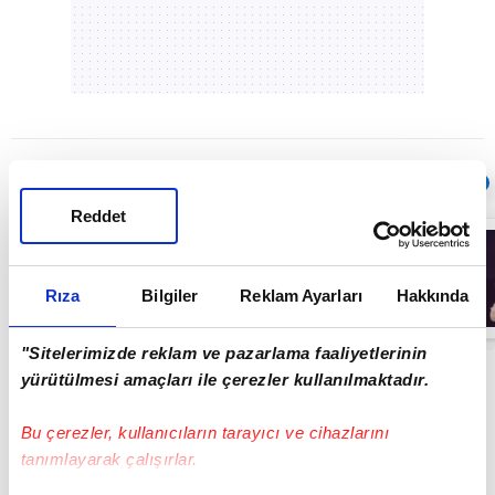
Sıradaki
OTOMATİK OYNAT
Reddet
Ferdi Tayfur’un
müzik mirası
torununda
hayat buldu!
Rıza
Bilgiler
Reklam Ayarları
Hakkında
Sesi olay oldu |
00:44
Video
"Sitelerimizde reklam ve pazarlama faaliyetlerinin
yürütülmesi amaçları ile çerezler kullanılmaktadır.
Bu çerezler, kullanıcıların tarayıcı ve cihazlarını
tanımlayarak çalışırlar.