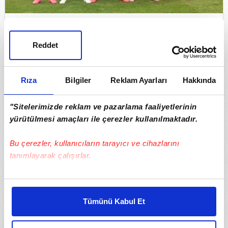
Son dakika: Beşiktaş deplasmanda kazandı!
UEFA ülke puanı sıralaması güncellendi
Reddet
Rıza
Bilgiler
Reklam Ayarları
Hakkında
"Sitelerimizde reklam ve pazarlama faaliyetlerinin
yürütülmesi amaçları ile çerezler kullanılmaktadır.
Bu çerezler, kullanıcıların tarayıcı ve cihazlarını
tanımlayarak çalışırlar.
Bu çerezlere izin vermeniz halinde sizlere özel
Ertuğrul Doğan’dan Muhammed Salah itirafı!
kişiselleştirilmiş reklamlar sunabilir, sayfalarımızda sizlere
‘Dört katı teklif aldı’
Tümünü Kabul Et
daha iyi reklam deneyimi yaşatabiliriz. Bunu yaparken
amacımızın size daha iyi bir reklam deneyimi sunmak