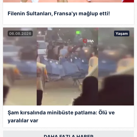
Filenin Sultanları, Fransa'yı mağlup etti!
06.08.2026
Yaşam
Şam kırsalında minibüste patlama: Ölü ve
yaralılar var
DAHA FAZLA HABER