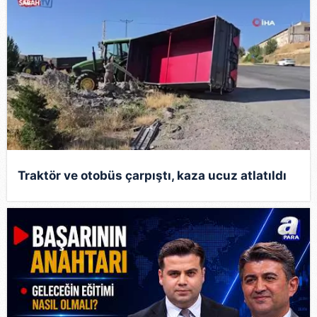
Traktör ve otobüs çarpıştı, kaza ucuz atlatıldı